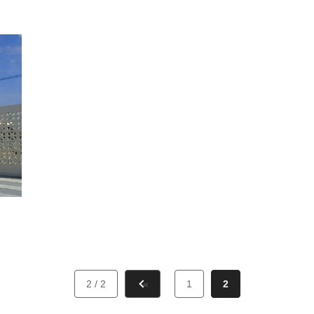
2 / 2
«
1
2