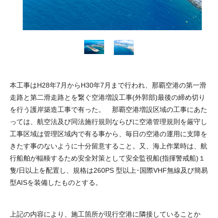
本工事はH28年7月からH30年7月まで行われ、那覇空港の第一滑
走路と第二滑走路とを繋ぐ空港増設工事(外郭部)最後の締め切り
を行う護岸築造工事で有った。 那覇空港増設区域の工事にあた
っては、航空法及び同法施行規則ならびに空港管理規則を厳守し
工事区域は管理区域内で有る事から、毎日の空港の運用に支障を
きたす事のないように十分留意すること。又、海上作業時は、航
行船舶が輻輳するため安全対策として安全監視船(指揮警戒船)１
隻/日以上を配置し、規格は260PS 型以上･国際VHF無線及び簡易
型AISを装備したものとする。
上記の内容により、施工箇所が現行空港に隣接していることか