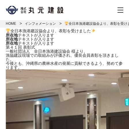
togg
HOME
インフォメーション
全日本漁港建設協会より、表彰を受け
全日本漁港建設協会より、表彰を受けました
所在地
テキストが入ります
所在地
テキストが入ります
所在地
テキストが入ります
第４１回 表彰式
一般社団法人 全日本漁港建設協会 様より、
漁協建設現場での取組みが評価され、優良会員表彰を頂きまし
た。
今後とも、沖縄県の農林水産の発展に貢献できるよう、努めて参
ります。